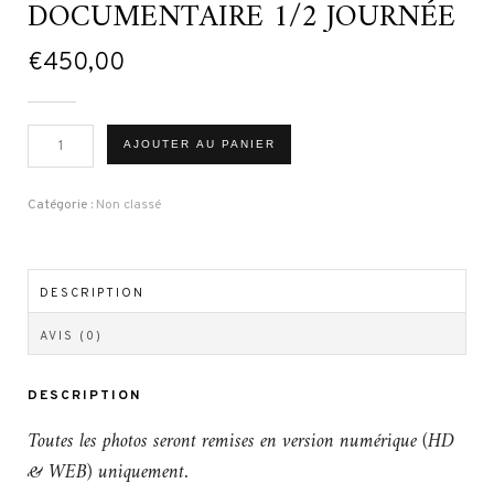
DOCUMENTAIRE 1/2 JOURNÉE
€
450,00
quantité
AJOUTER AU PANIER
de
DOCUMENTAIRE
1/2
JOURNÉE
Catégorie :
Non classé
DESCRIPTION
AVIS (0)
DESCRIPTION
Toutes les photos seront remises en version numérique (HD
& WEB) uniquement.